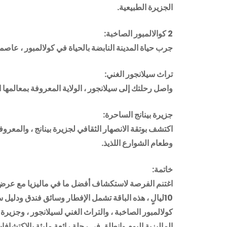
الجزيرة الطبيعية.
2 كوالالمبور الصاخبة:
جرب حياة المدينة النابضة بالحياة في كولالمبور ، عاصم
تراث سيلانجور الغني:
واصل رحلتك إلى سيلانجور ، الولاية المعروفة بمعالمها ا
جزيرة بينانج الساحرة:
اكتشف بوتقة الانصهار الثقافي لجزيرة بينانج ، والمعروف
وطعام الشوارع اللذيذ.
خاتمة:
10ليالٍ ، هذه الباقة تشمل الإفطار وسائق فندق ودلي
كولالمبور الصاخبة ، والتراث الغني لسيلانجور ، وجزيرة ب
الماليزية اليوم وانطلق في رحلة رائعة مليئة بالاكتشاف