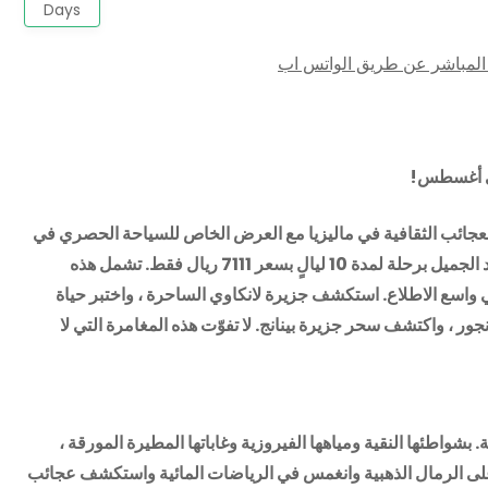
Days
المباشر عن طريق الواتس اب
في أغسطس!
والعجائب الثقافية في ماليزيا مع العرض الخاص للسياحة الحصري في
أغسطس! انغمس في التنوع النابض بالحياة في هذا البلد الجميل برحلة لمدة 10 ليالٍ بسعر 7111 ريال فقط. تشمل هذه
 واسع الاطلاع. استكشف جزيرة لانكاوي الساحرة ، واختبر حياة
ور ، واكتشف سحر جزيرة بينانج. لا تفوّت هذه المغامرة التي لا
 بشواطئها النقية ومياهها الفيروزية وغاباتها المطيرة المورقة ،
 على الرمال الذهبية وانغمس في الرياضات المائية واستكشف عجائب