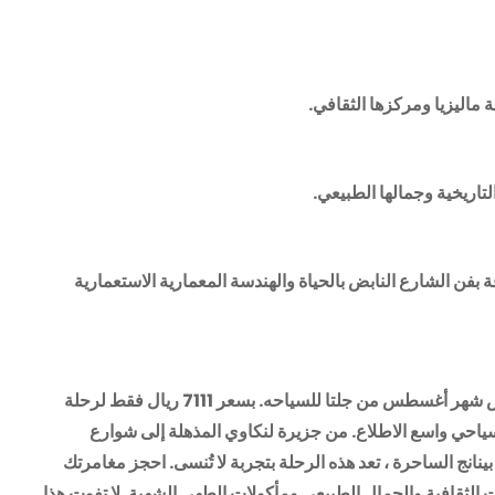
ة ماليزيا ومركزها الثقافي.
لتاريخية وجمالها الطبيعي.
ة بفن الشارع النابض بالحياة والهندسة المعمارية الاستعمارية
اغتنم الفرصة لاستكشاف أفضل ما في ماليزيا مع عرض شهر أغسطس من جلتا للسياحه. بسعر 7111 ريال فقط لرحلة
ل سياحي واسع الاطلاع. من جزيرة لنكاوي المذهلة إلى شوارع
ينانج الساحرة ، تعد هذه الرحلة بتجربة لا تُنسى. احجز مغامرتك
ات الثقافية والجمال الطبيعي ومأكولات الطهي الشهية. لا تفوت هذا