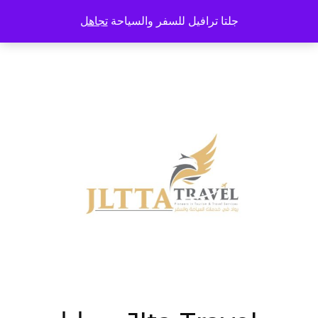
خطى
جلتا ترافيل للسفر والسياحة
تجاهل
لى
لمحتوى
اضغط
Enter