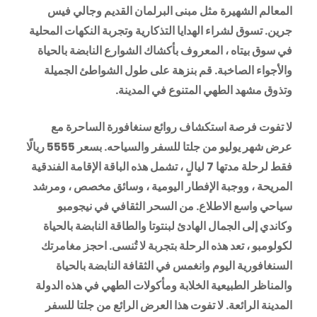
المعالم الشهيرة مثل مبنى البرلمان القديم وجالي فيس
جرين. تسوق لشراء الهدايا التذكارية وتجربة النكهات المحلية
في سوق بيتاه ، المعروف بأكشاك الشوارع النابضة بالحياة
والأجواء الصاخبة. قم بنزهة على طول الشواطئ الجميلة
وتذوق مشهد الطهي المتنوع في المدينة.
لا تفوت فرصة استكشاف روائع سنغافورة الساحرة مع
عرض شهر يوليو من جلتا للسفر والسياحه. بسعر 5555 ريالًا
فقط لرحلة مدتها 7 ليالٍ ، تشمل هذه الباقة الإقامة الفندقية
المريحة ، ووجبة الإفطار اليومية ، وسائق مخصص ، ومرشد
سياحي واسع الاطلاع. من السحر الثقافي في نيجومبو
وكاندي إلى الجمال الهادئ لبنتوتا والطاقة النابضة بالحياة
لكولومبو ، تعد هذه الرحلة بتجربة لا تُنسى. احجز مغامرتك
السنغافورية اليوم وانغمس في الثقافة النابضة بالحياة
والمناظر الطبيعية الخلابة ومأكولات الطهي في هذه الدولة
المدينة الرائعة. لا تفوت هذا العرض الرائع من جلتا للسفر