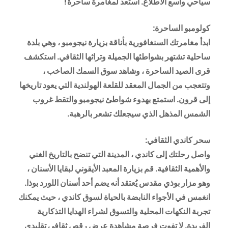
سياحي واسع الاطلاع. استعد لمغامرة ساحرة!
كولومبو الساحرة:
ابدأ مغامرتك السنغافورية بأناقة بزيارة نيجومبو ، وهي بلدة
ساحلية تشتهر بشواطئها الجميلة وتراثها الثقافي. استكشف
قرى الصيد الساحرة ، وشاهد سوق السمك الصاخب ،
وتتعجب من الجمال المعقد للقلعة الهولندية التي يعود تاريخها
إلى قرون. استمتع بهدوء شواطئ نيجومبو والتقط غروب
الشمس المذهل الذي سيجعلك تشعر بالرهبة.
سحر كاندي الثقافي:
واصل رحلتك إلى كاندي ، المدينة التي تنضح بالتاريخ الغني
والأهمية الثقافية. قم بزيارة المعبد الأيقوني لبقايا الأسنان ،
وهو مزار بوذي مقدس يُعتقد أنه يضم أحد أسنان اللورد بوذا.
انغمس في الأجواء النابضة بالحياة لسوق كاندي ، حيث يمكنك
تجربة النكهات المحلية والتسوق لشراء الهدايا التذكارية
الفريدة. لا تفوت فرصة مشاهدة عرض رقص ثقافي تقليدي