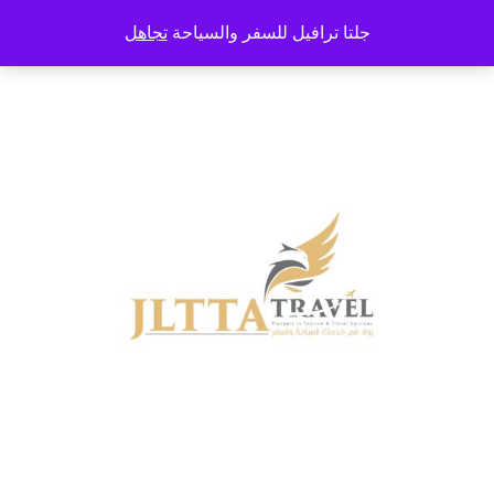
خطى
جلتا ترافيل للسفر والسياحة
تجاهل
لى
لمحتوى
اضغط
Enter