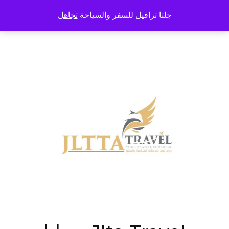
خطى
جلتا ترافيل للسفر والسياحة
تجاهل
لى
لمحتوى
اضغط
Enter