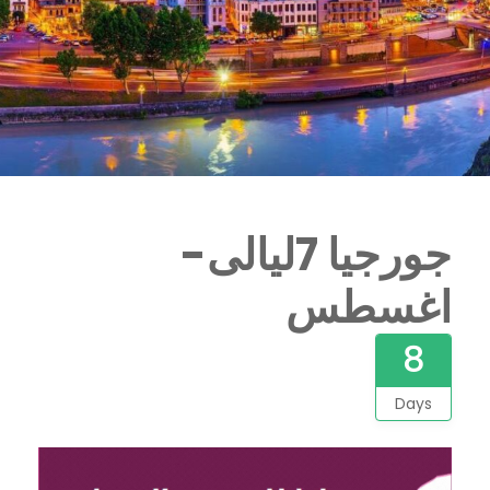
جورجيا 7ليالى-
اغسطس
8
Days
مشغل