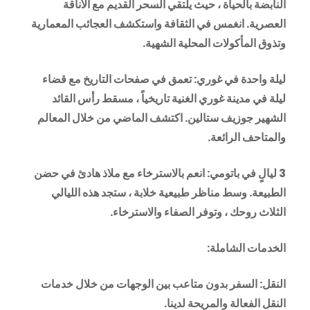
النابضة بالحياة ، حيث يلتقي السحر القديم مع الأناقة
العصرية. انغمس في الثقافة واستكشف العجائب المعمارية
وتذوق المأكولات المحلية الشهية.
ليلة واحدة في غوري: تعمق في صفحات التاريخ مع قضاء
ليلة في مدينة غوري الغنية تاريخياً ، مسقط رأس القائد
الشهير جوزيف ستالين. اكتشف الماضي من خلال المعالم
والمتاحف الرائعة.
3 ليالٍ في باتومي: انعم بالاسترخاء مع ملاذ هادئ في حضن
الطبيعة. وسط مناظر طبيعية خلابة ، ستج
د هذه الليالي
الثلاث روحك ، وتوفر الصفاء والاسترخاء.
الخدمات الشاملة:
النقل: السفر بدون متاعب بين الوجهات من خلال خدمات
النقل الفعالة والمريحة لدينا.