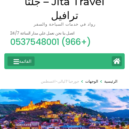
Jlta Travel – جلتا
ترافيل
رواد في خدمات السياحة والسفر
اتصل بنا نحن نعمل علي مدار الساعة 24/7
(+966) 0537548001
القائمة
>
>
الرئيسية
الوجهات
جورجيا 7ليالى-اغسطس